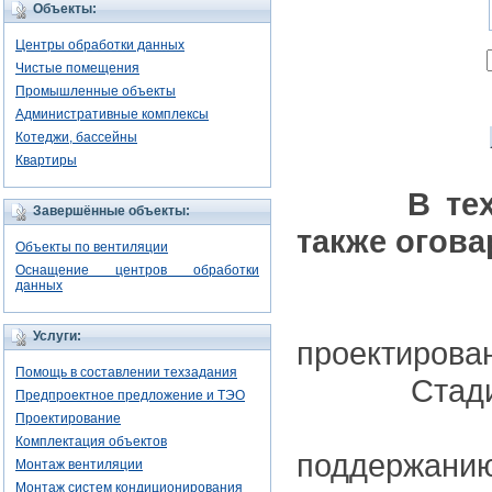
Объекты:
Центры обработки данных
Чистые помещения
Промышленные объекты
Административные комплексы
Котеджи, бассейны
Квартиры
В те
Завершённые объекты:
также огова
Объекты по вентиляции
Оснащение центров обработки
данных
Основ
Услуги:
проектирова
Помощь в составлении техзадания
Стадии п
Предпроектное предложение и ТЭО
Треб
Проектирование
Комплектация объектов
поддержа
Монтаж вентиляции
Монтаж систем кондиционирования